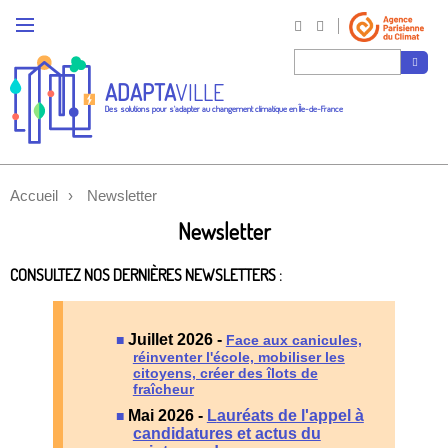
ADAPTA
VILLE
Des solutions pour s'adapter au changement climatique en Île-de-France
Accueil
Newsletter
Newsletter
CONSULTEZ NOS DERNIÈRES NEWSLETTERS :
Juillet 2026 -
Face aux canicules,
réinventer l'école, mobiliser les
citoyens, créer des îlots de
fraîcheur​
Mai 2026 -
L
auréats de l'appel à
candidatures et actus du